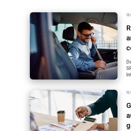
13
R
a
c
Da
SR
în
12
G
a
g