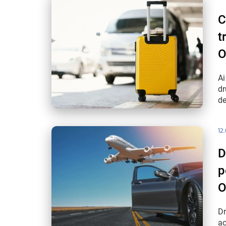
C
t
O
Ai
dr
de
12
D
p
O
Dr
ac