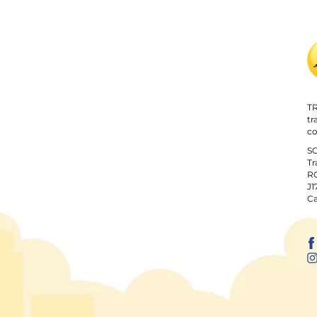
TR
tr
co
S
Tr
RO
J1
Ca