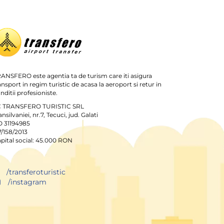
ANSFERO este agentia ta de turism care iti asigura
ansport in regim turistic de acasa la aeroport si retur in
nditii profesioniste.
C TRANSFERO TURISTIC SRL
ansilvaniei, nr.7, Tecuci, jud. Galati
 31194985
7/158/2013
pital social: 45.000 RON
/transferoturistic
/instagram