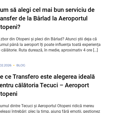
um să alegi cel mai bun serviciu de
ransfer de la Bârlad la Aeroportul
topeni?
 zbor din Otopeni și pleci din Bârlad? Atunci știi deja că
umul până la aeroport îți poate influența toată experiența
 călătorie. Ruta durează, în medie, aproximativ 4 ore […]
.02.2026
BLOG
e ce Transfero este alegerea ideală
entru călătoria Tecuci – Aeroport
topeni
umul dintre Tecuci și Aeroportul Otopeni ridică mereu
eleași întrebări: plec la timp, ajung fără emoții, gestionez