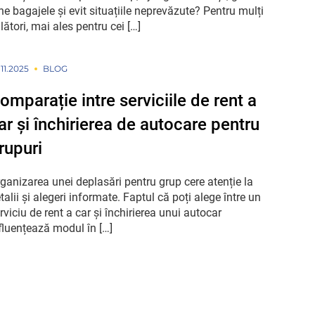
ne bagajele și evit situațiile neprevăzute? Pentru mulți
lători, mai ales pentru cei […]
.11.2025
BLOG
omparație intre serviciile de rent a
ar și închirierea de autocare pentru
rupuri
ganizarea unei deplasări pentru grup cere atenție la
talii și alegeri informate. Faptul că poți alege între un
rviciu de rent a car și închirierea unui autocar
fluențează modul în […]