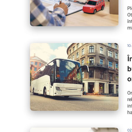
Pl
Ot
în
mi
10
Î
b
o
Or
re
in
ha
02