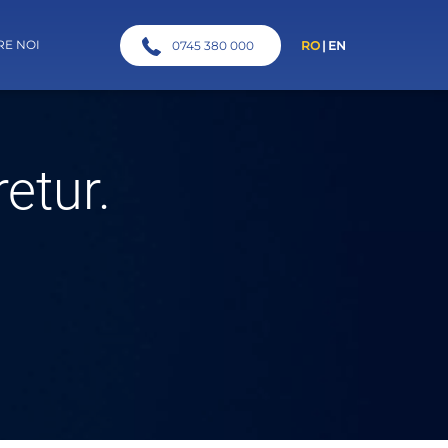
RE NOI
0745 380 000
RO
EN
etur.