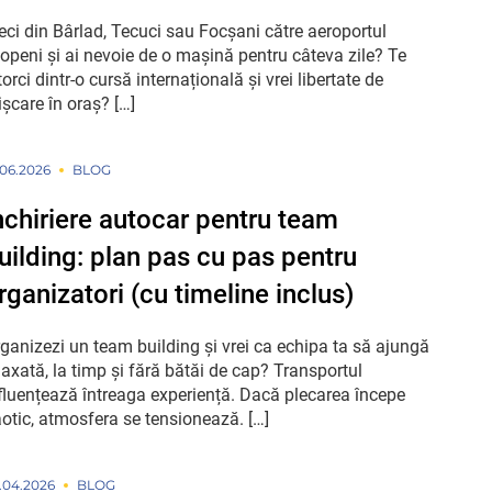
eci din Bârlad, Tecuci sau Focșani către aeroportul
openi și ai nevoie de o mașină pentru câteva zile? Te
torci dintr-o cursă internațională și vrei libertate de
șcare în oraș? […]
.06.2026
BLOG
nchiriere autocar pentru team
uilding: plan pas cu pas pentru
rganizatori (cu timeline inclus)
ganizezi un team building și vrei ca echipa ta să ajungă
laxată, la timp și fără bătăi de cap? Transportul
fluențează întreaga experiență. Dacă plecarea începe
otic, atmosfera se tensionează. […]
.04.2026
BLOG