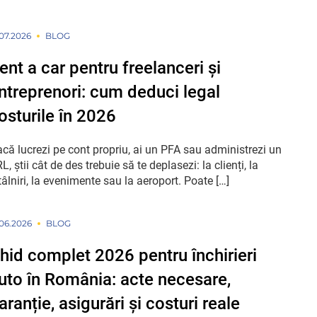
.07.2026
BLOG
ent a car pentru freelanceri și
ntreprenori: cum deduci legal
osturile în 2026
că lucrezi pe cont propriu, ai un PFA sau administrezi un
L, știi cât de des trebuie să te deplasezi: la clienți, la
tâlniri, la evenimente sau la aeroport. Poate […]
.06.2026
BLOG
hid complet 2026 pentru închirieri
uto în România: acte necesare,
aranție, asigurări și costuri reale