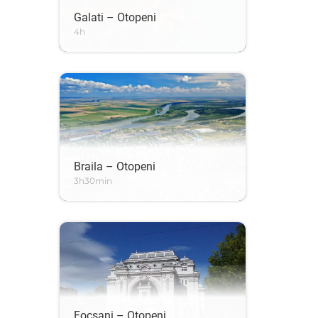
Galati – Otopeni
4h
Braila – Otopeni
3h30min
Focsani – Otopeni