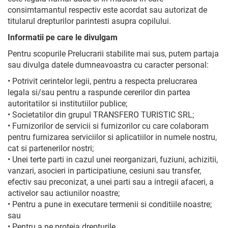
consimtamantul respectiv este acordat sau autorizat de
titularul drepturilor parintesti asupra copilului.
Informatii pe care le divulgam
Pentru scopurile Prelucrarii stabilite mai sus, putem partaja
sau divulga datele dumneavoastra cu caracter personal:
• Potrivit cerintelor legii, pentru a respecta prelucrarea
legala si/sau pentru a raspunde cererilor din partea
autoritatilor si institutiilor publice;
• Societatilor din grupul TRANSFERO TURISTIC SRL;
• Furnizorilor de servicii si furnizorilor cu care colaboram
pentru furnizarea serviciilor si aplicatiilor in numele nostru,
cat si partenerilor nostri;
• Unei terte parti in cazul unei reorganizari, fuziuni, achizitii,
vanzari, asocieri in participatiune, cesiuni sau transfer,
efectiv sau preconizat, a unei parti sau a intregii afaceri, a
activelor sau actiunilor noastre;
• Pentru a pune in executare termenii si conditiile noastre;
sau
• Pentru a ne proteja drepturile.