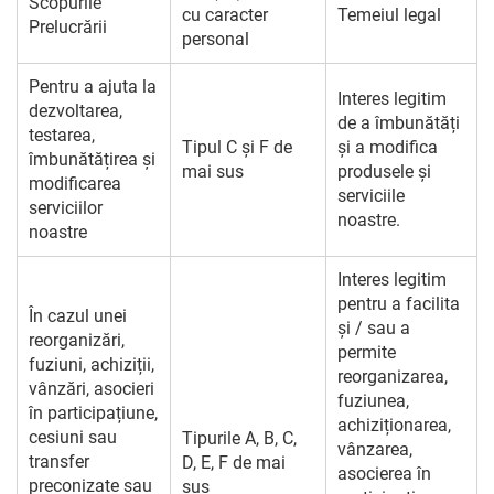
Scopurile
cu caracter
Temeiul legal
Prelucrării
personal
Pentru a ajuta la
Interes legitim
dezvoltarea,
de a îmbunătăți
testarea,
Tipul C și F de
și a modifica
îmbunătățirea și
mai sus
produsele și
modificarea
serviciile
serviciilor
noastre.
noastre
Interes legitim
pentru a facilita
În cazul unei
și / sau a
reorganizări,
permite
fuziuni, achiziții,
reorganizarea,
vânzări, asocieri
fuziunea,
în participațiune,
achiziționarea,
cesiuni sau
Tipurile A, B, C,
vânzarea,
transfer
D, E, F de mai
asocierea în
preconizate sau
sus