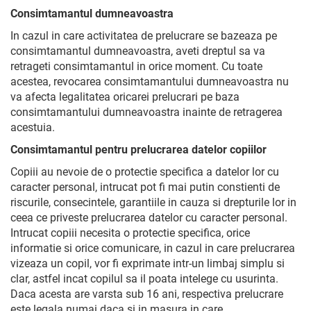
Consimtamantul dumneavoastra
In cazul in care activitatea de prelucrare se bazeaza pe
consimtamantul dumneavoastra, aveti dreptul sa va
retrageti consimtamantul in orice moment. Cu toate
acestea, revocarea consimtamantului dumneavoastra nu
va afecta legalitatea oricarei prelucrari pe baza
consimtamantului dumneavoastra inainte de retragerea
acestuia.
Consimtamantul pentru prelucrarea datelor copiilor
Copiii au nevoie de o protectie specifica a datelor lor cu
caracter personal, intrucat pot fi mai putin constienti de
riscurile, consecintele, garantiile in cauza si drepturile lor in
ceea ce priveste prelucrarea datelor cu caracter personal.
Intrucat copiii necesita o protectie specifica, orice
informatie si orice comunicare, in cazul in care prelucrarea
vizeaza un copil, vor fi exprimate intr-un limbaj simplu si
clar, astfel incat copilul sa il poata intelege cu usurinta.
Daca acesta are varsta sub 16 ani, respectiva prelucrare
este legala numai daca si in masura in care