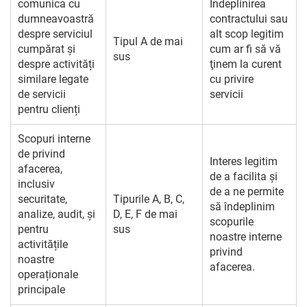
comunica cu
Îndeplinirea
dumneavoastră
contractului sau
despre serviciul
alt scop legitim
Tipul A de mai
cumpărat și
cum ar fi să vă
sus
despre activități
ţinem la curent
similare legate
cu privire
de servicii
servicii
pentru clienți
Scopuri interne
de privind
Interes legitim
afacerea,
de a facilita și
inclusiv
de a ne permite
securitate,
Tipurile A, B, C,
să îndeplinim
analize, audit, și
D, E, F de mai
scopurile
pentru
sus
noastre interne
activitățile
privind
noastre
afacerea.
operaționale
principale