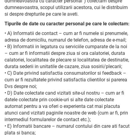
dumneavoastra cu caracter personal”) colectam despre
dumneavoastra, scopul utilizarii acestora, cui le distribuim
si despre drepturile pe care le aveti.
Tipurile de date cu caracter personal pe care le colectam:
• A) Informatii de contact – cum ar fi numele si prenumele,
adresa de domiciliu, numarul de telefon, adresa de e-mail;
• B) Informatii in legatura cu serviciile cumparate de la noi
– cum ar fi informatii despre ziua si ora calatoriei, durata
calatoriei, localitatea de plecare si localitatea de destinatie,
durata sederii in unitatile de cazare, ziua sosirii/plecarii;
• C) Date privind satisfactia consumatorilor si feedback –
cum ar fi rezultatele privind satisfactia clientilor si parerea
Dvs despre noi;
• D) Date colectate cand vizitati site-ul nostru – cum ar fi
datele colectate prin cookie-uri si alte date colectate
automat pentru a va oferi o experienta cat mai placuta
atunci cand vizitati paginile noastre de web (cum ar fi, prin
intermediul formularelor de contact etc.);
• E) Infomatii bancare – numarul contului din care ati facut
plata si banca;