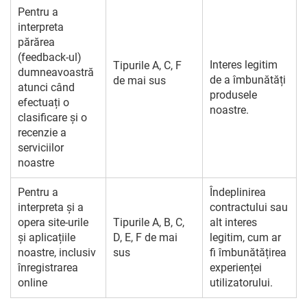
Pentru a
interpreta
părărea
(feedback-ul)
Interes legitim
Tipurile A, C, F
dumneavoastră
de a îmbunătăți
de mai sus
atunci când
produsele
efectuați o
noastre.
clasificare și o
recenzie a
serviciilor
noastre
Pentru a
Îndeplinirea
interpreta și a
contractului sau
opera site-urile
Tipurile A, B, C,
alt interes
și aplicațiile
D, E, F de mai
legitim, cum ar
noastre, inclusiv
sus
fi îmbunătățirea
înregistrarea
experienței
online
utilizatorului.