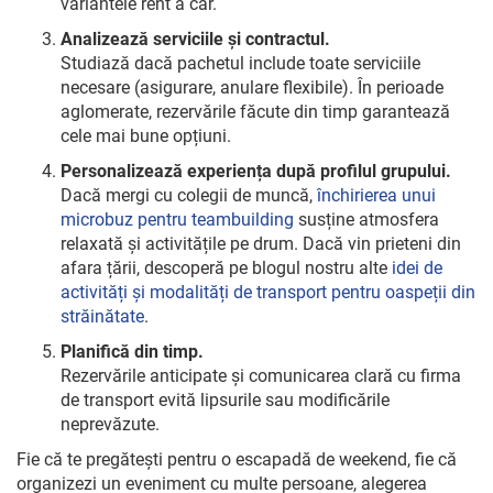
variantele rent a car.
Analizează serviciile și contractul.
Studiază dacă pachetul include toate serviciile
necesare (asigurare, anulare flexibile). În perioade
aglomerate, rezervările făcute din timp garantează
cele mai bune opțiuni.
Personalizează experiența după profilul grupului.
Dacă mergi cu colegii de muncă,
închirierea unui
microbuz pentru teambuilding
susține atmosfera
relaxată și activitățile pe drum. Dacă vin prieteni din
afara țării, descoperă pe blogul nostru alte
idei de
activități și modalități de transport pentru oaspeții din
străinătate
.
Planifică din timp.
Rezervările anticipate și comunicarea clară cu firma
de transport evită lipsurile sau modificările
neprevăzute.
Fie că te pregătești pentru o escapadă de weekend, fie că
organizezi un eveniment cu multe persoane, alegerea