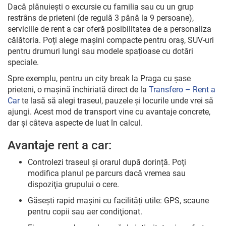
Dacă plănuiești o excursie cu familia sau cu un grup
restrâns de prieteni (de regulă 3 până la 9 persoane),
serviciile de rent a car oferă posibilitatea de a personaliza
călătoria. Poți alege mașini compacte pentru oraș, SUV-uri
pentru drumuri lungi sau modele spațioase cu dotări
speciale.
Spre exemplu, pentru un city break la Praga cu șase
prieteni, o mașină închiriată direct de la
Transfero – Rent a
Car
te lasă să alegi traseul, pauzele și locurile unde vrei să
ajungi. Acest mod de transport vine cu avantaje concrete,
dar și câteva aspecte de luat în calcul.
Avantaje rent a car:
Controlezi traseul şi orarul după dorință. Poţi
modifica planul pe parcurs dacă vremea sau
dispoziţia grupului o cere.
Găseşti rapid mașini cu facilități utile: GPS, scaune
pentru copii sau aer condiţionat.