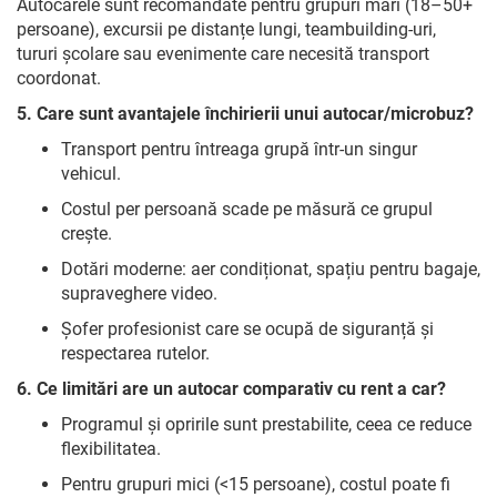
Autocarele sunt recomandate pentru grupuri mari (18–50+
persoane), excursii pe distanțe lungi, teambuilding-uri,
tururi școlare sau evenimente care necesită transport
coordonat.
5. Care sunt avantajele închirierii unui autocar/microbuz?
Transport pentru întreaga grupă într-un singur
vehicul.
Costul per persoană scade pe măsură ce grupul
crește.
Dotări moderne: aer condiționat, spațiu pentru bagaje,
supraveghere video.
Șofer profesionist care se ocupă de siguranță și
respectarea rutelor.
6. Ce limitări are un autocar comparativ cu rent a car?
Programul și opririle sunt prestabilite, ceea ce reduce
flexibilitatea.
Pentru grupuri mici (<15 persoane), costul poate fi