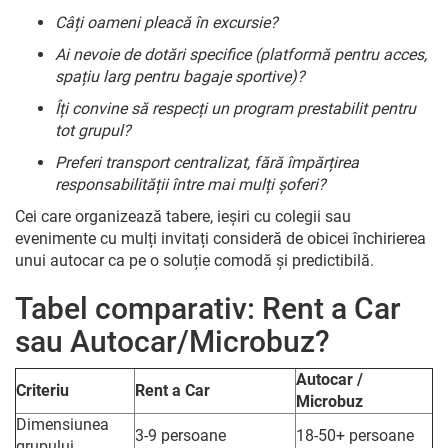
Câți oameni pleacă în excursie?
Ai nevoie de dotări specifice (platformă pentru acces,
spațiu larg pentru bagaje sportive)?
Îți convine să respecți un program prestabilit pentru
tot grupul?
Preferi transport centralizat, fără împărțirea
responsabilității între mai mulți șoferi?
Cei care organizează tabere, ieșiri cu colegii sau
evenimente cu mulți invitați consideră de obicei închirierea
unui autocar ca pe o soluție comodă și predictibilă.
Tabel comparativ: Rent a Car
sau Autocar/Microbuz?
Autocar /
Criteriu
Rent a Car
Microbuz
Dimensiunea
3-9 persoane
18-50+ persoane
grupului