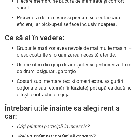
Fiecare membru se bucură de intimitate și confort
sporit.
Procedura de rezervare şi predare se desfăşoară
eficient, iar pick-up-ul se face inclusiv noaptea.
Ce să ai în vedere:
Grupurile mari vor avea nevoie de mai multe maşini –
cresc costurile si organizarea necesită atenţie.
Un membru din grup devine șofer și gestionează taxe
de drum, asigurări, garanție.
Costuri suplimentare (ex: kilometri extra, asigurări
opționale sau returnări întârziate) pot apărea dacă nu
citeşti contractul cu grijă.
Întrebări utile înainte să alegi rent a
car:
Câți prieteni participă la excursie?
Vrei un șofer sau preferi să conduci?