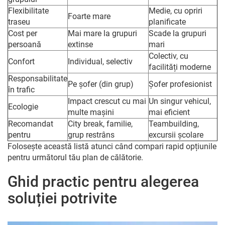
Flexibilitate
Medie, cu opriri
Foarte mare
traseu
planificate
Cost per
Mai mare la grupuri
Scade la grupuri
persoană
extinse
mari
Colectiv, cu
Confort
Individual, selectiv
facilități moderne
Responsabilitate
Pe șofer (din grup)
Șofer profesionist
în trafic
Impact crescut cu mai
Un singur vehicul,
Ecologie
multe mașini
mai eficient
Recomandat
City break, familie,
Teambuilding,
pentru
grup restrâns
excursii școlare
Folosește această listă atunci când compari rapid opțiunile
pentru următorul tău plan de călătorie.
Ghid practic pentru alegerea
soluției potrivite