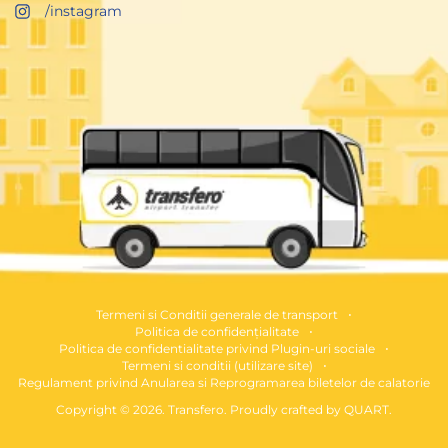
/instagram
Termeni si Conditii generale de transport
Politica de confidențialitate
Politica de confidentialitate privind Plugin-uri sociale
Termeni si conditii (utilizare site)
Regulament privind Anularea si Reprogramarea biletelor de calatorie
Copyright © 2026. Transfero. Proudly crafted by
QUART
.