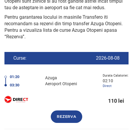
Otopeni sunt zilnice si au fost gandite astfel incat timpul
tau de asteptare in aeroport sa fie cat mai redus.
Pentru garantarea locului in masinile Transfero iti
recomandam sa rezervi din timp transfer Azuga Otopeni.
Pentru a vizualiza lista de curse Azuga Otopeni apasa
“Rezerva”.
Curse:
2026-08-08
Durata Calatoriei:
01:20
Azuga
02:10
Aeroport Otopeni
03:30
Direct
110 lei
REZERVA