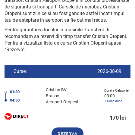
transport Cristian Aeroport Otopeni in conditii profesioniste
de siguranta si transport. Cursele de microbuz Cristian –
Otopeni sunt zilnice si au fost gandite astfel incat timpul
tau de asteptare in aeroport sa fie cat mai redus.
Pentru garantarea locului in masinile Transfero iti
recomandam sa rezervi din timp transfer Cristian Otopeni.
Pentru a vizualiza lista de curse Cristian Otopeni apasa
“Rezerva”.
Curse:
2026-08-09
Cristian BV
Durata Calatoriei:
01:30
Brasov
03:00
04:30
1 Conexiune
Aeroport Otopeni
170 lei
REZERVA