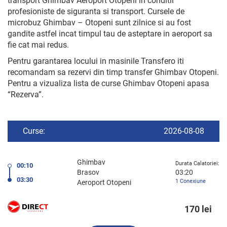
transport Ghimbav Aeroport Otopeni in conditii
profesioniste de siguranta si transport. Cursele de
microbuz Ghimbav – Otopeni sunt zilnice si au fost
gandite astfel incat timpul tau de asteptare in aeroport sa
fie cat mai redus.
Pentru garantarea locului in masinile Transfero iti
recomandam sa rezervi din timp transfer Ghimbav Otopeni.
Pentru a vizualiza lista de curse Ghimbav Otopeni apasa
“Rezerva”.
Curse:
2026-08-08
Ghimbav
Durata Calatoriei:
00:10
Brasov
03:20
03:30
1 Conexiune
Aeroport Otopeni
170 lei