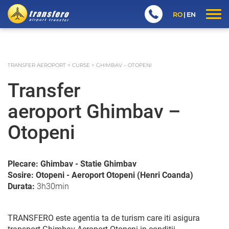
RO
EN
TRANSFER AEROPORT
>
CURSE
>
GHIMBAV – OTOPENI
Transfer
aeroport Ghimbav –
Otopeni
Plecare: Ghimbav - Statie Ghimbav
Sosire: Otopeni - Aeroport Otopeni (Henri Coanda)
Durata:
3h30min
TRANSFERO este agentia ta de turism care iti asigura