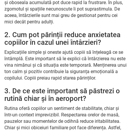
și oboseala acumulată pot duce rapid la frustrare. În plus,
zgomotul și spațiile necunoscute îi pot suprastimula. De
aceea, întârzierile sunt mai greu de gestionat pentru cei
mici decât pentru adulți.
2. Cum pot părinții reduce anxietatea
copiilor în cazul unei întârzieri?
Explicațiile simple și oneste ajută copiii să înțeleagă ce se
întâmplă. Este important să le explici că întârzierea nu este
vina nimănui și că situația este temporară. Menținerea unui
ton calm și pozitiv contribuie la siguranța emoțională a
copilului. Copiii preiau rapid starea părinților.
3. De ce este important să păstrezi o
rutină chiar și în aeroport?
Rutina oferă copiilor un sentiment de stabilitate, chiar și
într-un context imprevizibil. Respectarea orelor de masă,
pauzelor sau momentelor de odihnă reduce iritabilitatea.
Chiar și mici obiceiuri familiare pot face diferența. Astfel,