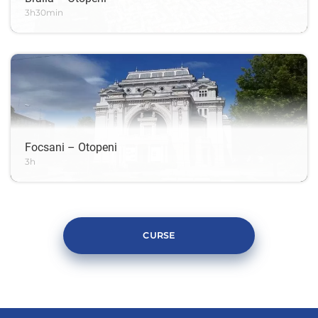
3h30min
Focsani – Otopeni
3h
CURSE