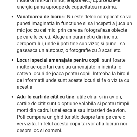
multe ori intr-un minut, leapsa etc.) Epuizeaza-le
energia pana aproape de capacitatea maxima.
Vanatoarea de lucruri
: Nu este deloc complicat sa va
puneti imaginatia in functiune si sa incepeti a juca un
mic joc cu cei mici prin care sa fotografieze obiecte
pe care le cereti. Alege un parametru din incinta
aeroportului, unde ii poti tine sub vizor, si pune-i sa
gaseasca un autobuz, o fotografie cu 3 scari etc.
Locuri special amenajate pentru copii
: sunt foarte
multe aeroporturi care au amenajate in incinta lor
cateva locuri de joaca pentru copii. Intreaba la biroul
de informatii unde sunt aceste locuri si fa o vizita cu
acestia.
Adu-le carti de citit cu tine
: utile chiar si in avion,
cartile de citit sunt o optiune valabila si pentru timpii
morti din cadrul unei escale sau intarzieri de avion.
Poti cumpara un ghid turistic despre tara pe care o
vei vizita. In felul acesta copii tai vor afla lucruri noi
despre loc si oameni.