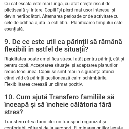
Cu cât escala este mai lungă, cu atât crește riscul de
plictiseală și iritare. Copiii își pierd mai ușor interesul și
devin nerăbdători. Alternarea perioadelor de activitate cu
cele de odihnă ajută la echilibru. Planificarea timpului este
esențială.
9. De ce este util ca părinții să rămână
flexibili în astfel de situații?
Rigiditatea poate amplifica stresul atât pentru părinți, cât și
pentru copii. Acceptarea situației și adaptarea planurilor
reduc tensiunea. Copiii se simt mai în siguranță atunci
când văd că părinții gestionează calm schimbările.
Flexibilitatea creează un climat pozitiv.
10. Cum ajută Transfero familiile să
înceapă și să încheie călătoria fără
stres?
Transfero oferă familiilor un transport organizat și
confortabil către și de la aeroport. Eliminarea grijilor legate