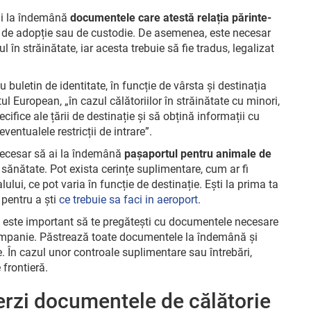
 ai la îndemână
documentele care atestă relația părinte-
te de adopție sau de custodie. De asemenea, este necesar
 în străinătate, iar acesta trebuie să fie tradus, legalizat
u buletin de identitate, în funcție de vârsta și destinația
ul European, „în cazul călătoriilor în străinătate cu minori,
pecifice ale țării de destinație și să obțină informații cu
ventualele restricții de intrare”.
necesar să ai la îndemână
pașaportul pentru animale de
e sănătate. Pot exista cerințe suplimentare, cum ar fi
ului, ce pot varia în funcție de destinație. Ești la prima ta
 pentru a ști
ce trebuie sa faci in aeroport
.
ță, este important să te pregătești cu documentele necesare
companie. Păstrează toate documentele la îndemână și
re. În cazul unor controale suplimentare sau întrebări,
 frontieră.
ierzi documentele de călătorie