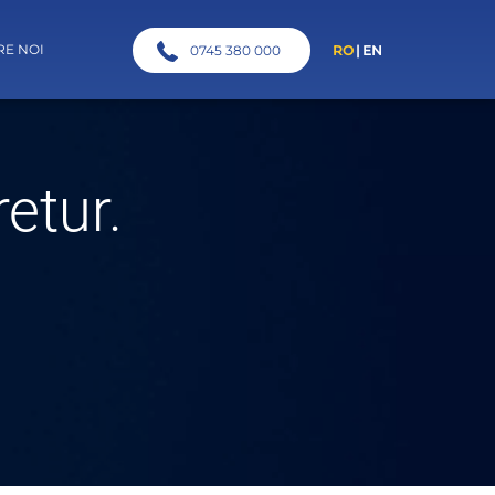
RE NOI
0745 380 000
RO
EN
etur.