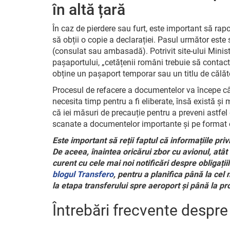
în altă țară
În caz de pierdere sau furt, este important să rapor
să obții o copie a declarației. Pasul următor este
(consulat sau ambasadă). Potrivit site-ului Ministe
pașaportului, „cetățenii români trebuie să conta
obține un pașaport temporar sau un titlu de călăto
Procesul de refacere a documentelor va începe cât
necesita timp pentru a fi eliberate, însă există și
că iei măsuri de precauție pentru a preveni astfel d
scanate a documentelor importante și pe format 
Este important să reții faptul că informațiile pr
De aceea, înaintea oricărui zbor cu avionul, atât în
curent cu cele mai noi notificări despre obligațiil
blogul Transfero
, pentru a planifica până la cel
la etapa transferului spre aeroport și până la p
Întrebări frecvente despr