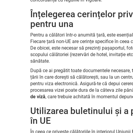
Înțelegerea cerințelor priv
pentru una
Pentru a călători într-o anumită țară, este esenția
Fiecare țară non-UE are cerințe specifice în ceea
De obicei, este necesar să prezinți pașaportul, fo
scopului călătoriei (rezervări de hotel, invitație e
sănătate.
După ce ai pregătit toate documentele necesare, 
țării în care dorești să călătorești, sau la un centr
pentru viza electronică. Asigură-te că depui cerer
procesarea vizei poate dura de la câteva zile pâ
de viză
, care trebuie achitată în momentul depuner
Utilizarea buletinului și a
în UE
În ceea ce privește călătoriile în interiorul Uniunii 