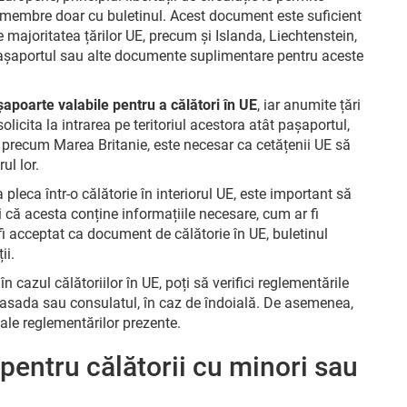
e membre doar cu buletinul. Acest document este suficient
 majoritatea țărilor UE, precum și Islanda, Liechtenstein,
a pașaportul sau alte documente suplimentare pentru aceste
apoarte valabile pentru a călători în UE
, iar anumite țări
licita la intrarea pe teritoriul acestora atât pașaportul,
 precum Marea Britanie, este necesar ca cetățenii UE să
ul lor.
a pleca într-o călătorie în interiorul UE, este important să
uri că acesta conține informațiile necesare, cum ar fi
fi acceptat ca document de călătorie în UE, buletinul
ii.
n cazul călătoriilor în UE, poți să verifici reglementările
ambasada sau consulatul, în caz de îndoială. De asemenea,
 ale reglementărilor prezente.
entru călătorii cu minori sau