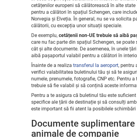
cetățenilor europeni să călătorească în alte stat
pentru a călători în spațiul Schengen, care include
Norvegia și Elveția. În general, nu se va solicit
călătorii, cu excepția unor situații speciale.
De exemplu,
cetățenii non-UE trebuie să aibă paș
care nu fac parte din spațiul Schengen, se poate so
cât și alte documente. De asemenea, în unele țări
aibă pașaportul valabil pentru a călători în interior
Înainte de a realiza
transferul la aeroport
, pentru 
verifici valabilitatea buletinului tău și să te asig
numele, prenumele, fotografie, CNP etc. Pentru a 
trebuie să fie valabil și să conțină aceste informaț
Pentru a te asigura că buletinul tău este suficient î
specifice ale țării de destinație și să consulți 
este important să fii atent la posibilele schimbări
Documente suplimentare p
animale de companie