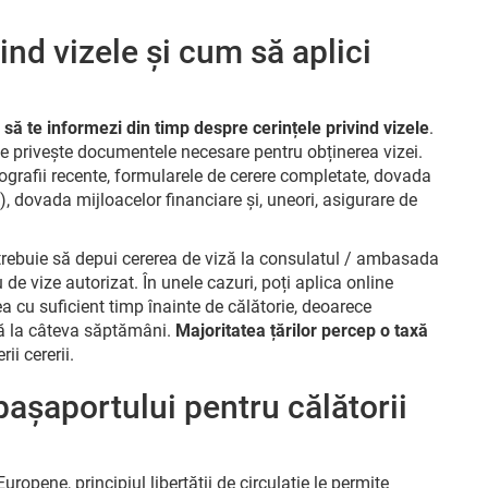
ind vizele și cum să aplici
l
să te informezi din timp despre cerințele privind vizele
.
 ce privește documentele necesare pentru obținerea vizei.
tografii recente, formularele de cerere completate, dovada
tc), dovada mijloacelor financiare și, uneori, asigurare de
trebuie să depui cererea de viză la consulatul / ambasada
u de vize autorizat. În unele cazuri, poți aplica online
ea cu suficient timp înainte de călătorie, deoarece
nă la câteva săptămâni.
Majoritatea țărilor percep o taxă
ii cererii.
 pașaportului pentru călătorii
Europene, principiul libertății de circulație le permite