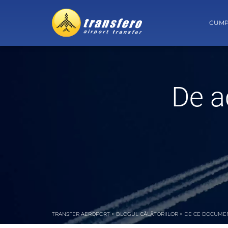
CUMP
De a
TRANSFER AEROPORT
>
BLOGUL CĂLĂTORIILOR
>
DE CE DOCUMENT