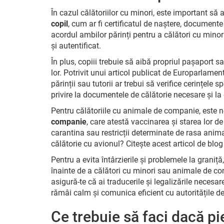
În cazul călătoriilor cu minori, este important să
copil
, cum ar fi certificatul de naștere, documen
acordul ambilor părinți pentru a călători cu minorul
și autentificat.
În plus, copiii trebuie să aibă propriul pașaport sa
lor. Potrivit unui articol publicat de Europarlament
părinții sau tutorii ar trebui să verifice cerințele s
privire la documentele de călătorie necesare și la e
Pentru călătoriile cu animale de companie, este 
companie
, care atestă vaccinarea și starea lor d
carantina sau restricții determinate de rasa animal
călătorie cu avionul? Citește acest articol de blog
Pentru a evita întârzierile și problemele la grani
înainte de a călători cu minori sau animale de 
asigură-te că ai traducerile și legalizările necesa
rămâi calm și comunica eficient cu autoritățile de
Ce trebuie să faci dacă p