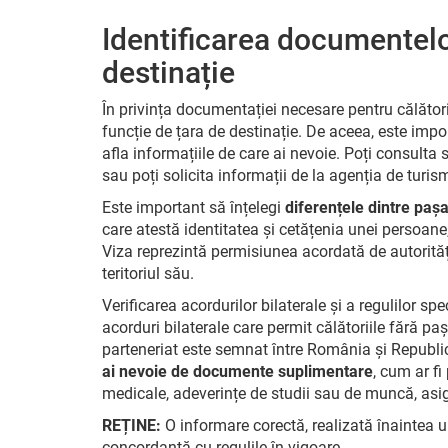
Identificarea documentelo
destinație
În privința documentației necesare pentru călătorii 
funcție de țara de destinație. De aceea, este impor
afla informațiile de care ai nevoie. Poți consulta 
sau poți solicita informații de la agenția de turis
Este important să înțelegi
diferențele dintre pașa
care atestă identitatea și cetățenia unei persoane
Viza reprezintă permisiunea acordată de autoritățil
teritoriul său.
Verificarea acordurilor bilaterale și a regulilor s
acorduri bilaterale care permit călătoriile fără pa
parteneriat este semnat între România și Republic
ai nevoie de documente suplimentare
, cum ar f
medicale, adeverințe de studii sau de muncă, asigu
REȚINE:
O informare corectă, realizată înaintea un
concordanță cu regulile în vigoare.