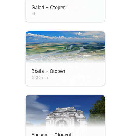
Galati – Otopeni
4h
Braila – Otopeni
3h30min
Focsani – Otopeni