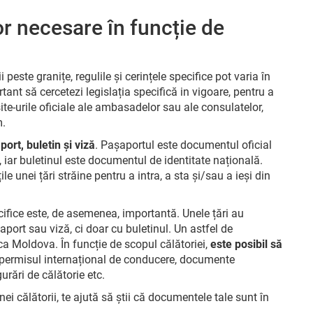
r necesare în funcție de
peste granițe, regulile și cerințele specifice pot varia în
tant să cercetezi legislația specifică in vigoare, pentru a
site-urile oficiale ale ambasadelor sau ale consulatelor,
m.
port, buletin și viză
. Pașaportul este documentul oficial
, iar buletinul este documentul de identitate națională.
e unei țări străine pentru a intra, a sta și/sau a ieși din
pecifice este, de asemenea, importantă. Unele țări au
șaport sau viză, ci doar cu buletinul. Un astfel de
a Moldova. În funcție de scopul călătoriei,
este posibil să
i permisul internațional de conducere, documente
rări de călătorie etc.
ei călătorii, te ajută să știi că documentele tale sunt în