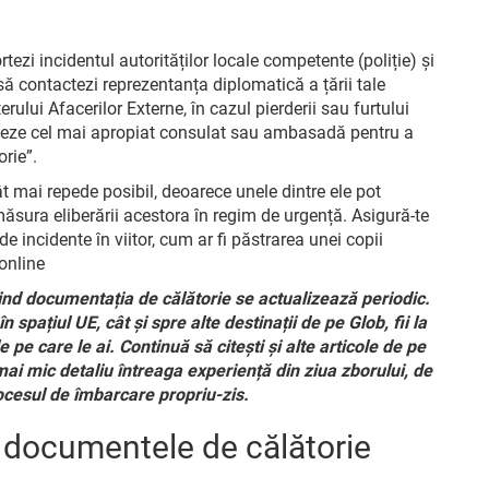
tezi incidentul autorităților locale competente (poliție) și
 să contactezi reprezentanța diplomatică a țării tale
rului Afacerilor Externe, în cazul pierderii sau furtului
cteze cel mai apropiat consulat sau ambasadă pentru a
rie”.
 mai repede posibil, deoarece unele dintre ele pot
 măsura eliberării acestora în regim de urgență. Asigură-te
e incidente în viitor, cum ar fi păstrarea unei copii
online
ivind documentația de călătorie se actualizează periodic.
 spațiul UE, cât și spre alte destinații de pe Glob, fii la
e pe care le ai. Continuă să citești și alte articole de pe
 mai mic detaliu întreaga experiență din ziua zborului, de
rocesul de îmbarcare propriu-zis.
e documentele de călătorie