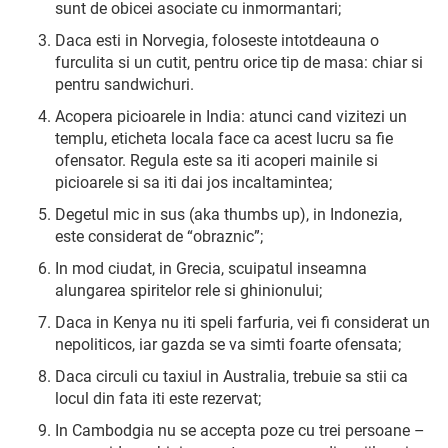
sunt de obicei asociate cu inmormantari;
Daca esti in Norvegia, foloseste intotdeauna o
furculita si un cutit, pentru orice tip de masa: chiar si
pentru sandwichuri.
Acopera picioarele in India: atunci cand vizitezi un
templu, eticheta locala face ca acest lucru sa fie
ofensator. Regula este sa iti acoperi mainile si
picioarele si sa iti dai jos incaltamintea;
Degetul mic in sus (aka thumbs up), in Indonezia,
este considerat de “obraznic”;
In mod ciudat, in Grecia, scuipatul inseamna
alungarea spiritelor rele si ghinionului;
Daca in Kenya nu iti speli farfuria, vei fi considerat un
nepoliticos, iar gazda se va simti foarte ofensata;
Daca circuli cu taxiul in Australia, trebuie sa stii ca
locul din fata iti este rezervat;
In Cambodgia nu se accepta poze cu trei persoane –