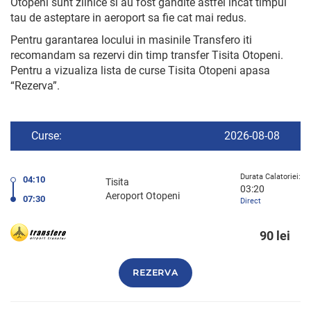
Otopeni sunt zilnice si au fost gandite astfel incat timpul
tau de asteptare in aeroport sa fie cat mai redus.
Pentru garantarea locului in masinile Transfero iti
recomandam sa rezervi din timp transfer Tisita Otopeni.
Pentru a vizualiza lista de curse Tisita Otopeni apasa
“Rezerva”.
Curse:
2026-08-08
Durata Calatoriei:
04:10
Tisita
03:20
Aeroport Otopeni
07:30
Direct
90 lei
REZERVA