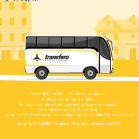
Termeni si Conditii generale de transport
Politica de confidențialitate
Politica de confidentialitate privind Plugin-uri sociale
Termeni si conditii (utilizare site)
Regulament privind Anularea si Reprogramarea biletelor de calatorie
Copyright © 2026. Transfero. Proudly crafted by
QUART
.